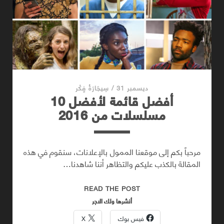
ديسمبر 31
/
سِيجَارَةُ فٍكْر
أفضل قائمة لأفضل 10
مسلسلات من 2016
مرحباً بكم إلى موقعنا الممول بالإعلانات، سنقوم في هذه
المقالة بالكذب عليكم والتظاهر أننا شاهدنا…
أفضل
READ THE POST
قائمة
أنشرها ولك الاجر
لأفضل
فيس بوك
X
10