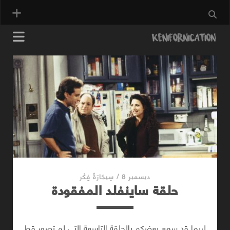
Kenifornication
Posts
ديسمبر 8
/
سِيجَارَةُ فٍكْر
حلقة ساينفلد المفقودة
لربما قد سمع بعضكم بالحلقة التاسعة التي لم تصور قط