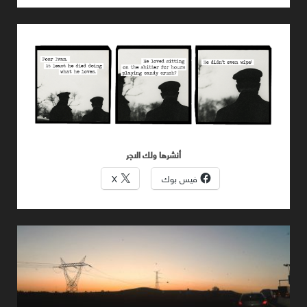
أبي
الطول
المتطائل
أنشرها ولك الاجر
فيس بوك
X