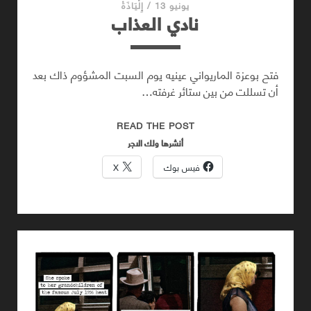
يونيو 13
/
إِلْيَاذَةْ
نادي العذاب
فتح بوعزة الماريواني عينيه يوم السبت المشؤوم ذاك بعد
أن تسللت من بين ستائر غرفته…
نادي
READ THE POST
العذاب
أنشرها ولك الاجر
فيس بوك
X