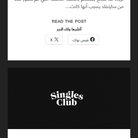
من ساينفلد بسبب أنها كانت…
حلقة
READ THE POST
ساينفلد
أنشرها ولك الاجر
المفقودة
فيس بوك
X