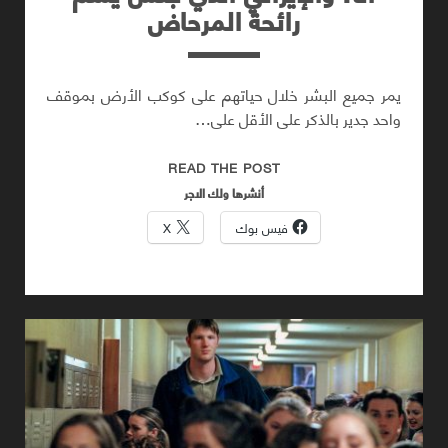
رائحة المرحاض
يمر جميع البشر خلال حياتهم على كوكب الأرض بموقف
واحد جدير بالذكر على الأقل على…
أنا،
READ THE POST
والإيراني
أنشرها ولك الاجر
الذي
فيس بوك
X
جلس
يشم
رائحة
المرحاض