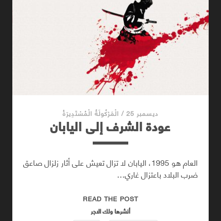
ديسمبر 25
/
الْمَرْكُولَةُ الْمُسْتَدِيرَةُ
عودة الشرف إلى اليابان
العام هو 1995، اليابان لا تزال تعيش على أثار زلزال صاعق
ضرب البلاد باعتزال غاري…
عودة
READ THE POST
الشرف
أنشرها ولك الاجر
إلى