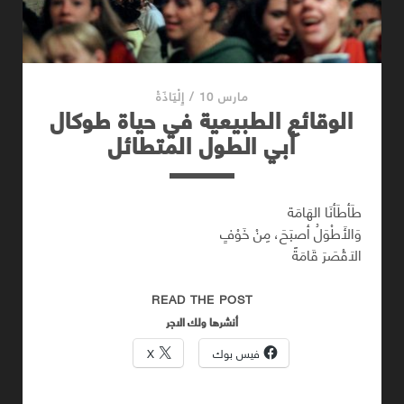
مارس 10
/
إِلْيَاذَةْ
الوقائع الطبيعية في حياة طوكال
أبي الطول المتطائل
طَأطَأنَا الهَامَة
وَالأَطْوَلُ أصبَحَ، مِنْ خَوْفٍ
الاَقْصَرَ قَامَةً
الوقائع
READ THE POST
الطبيعية
أنشرها ولك الاجر
في
فيس بوك
X
حياة
طوكال