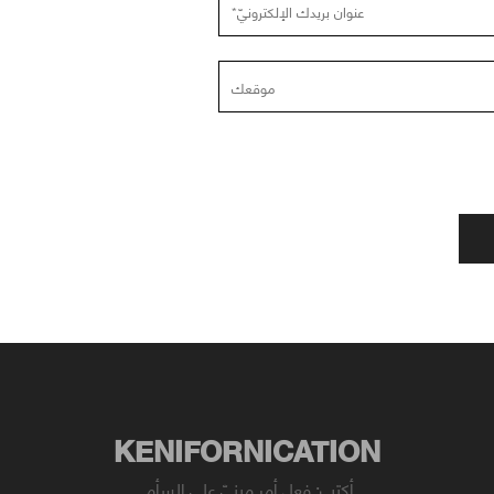
KENIFORNICATION
أكتب: فعل أمر مبنيّ على السأم.