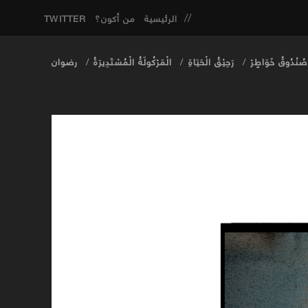
الرئيسية
من أكون؟
TWITTER
صُنْدُوقُ خَوَاطٍرْ
رَحِيْقُ الْحَيَاةِ
الْمَرْكُولَةُ الْمُسْتَدِيرَةُ
رضوان