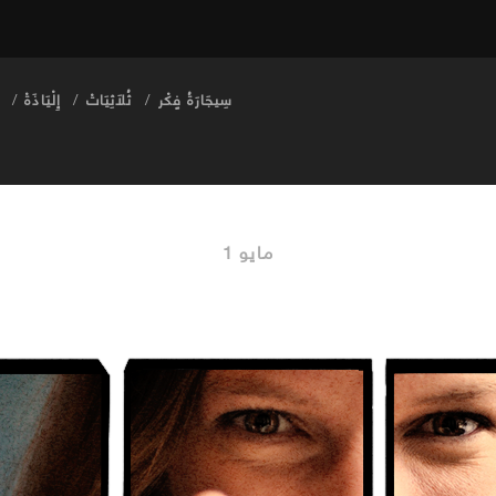
سِيجَارَةُ فٍكْر
ثُلَاثِيَاتْ
إِلْيَاذَةْ
مايو 1