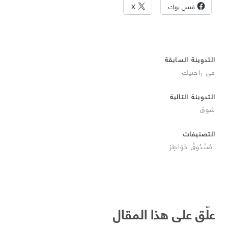
فيس بوك
X
التدوينة السابقة
في راحتيك
التدوينة التالية
شوق
التصنيفات
صُنْدُوقُ خَوَاطٍرْ
علّق على هذا المقال