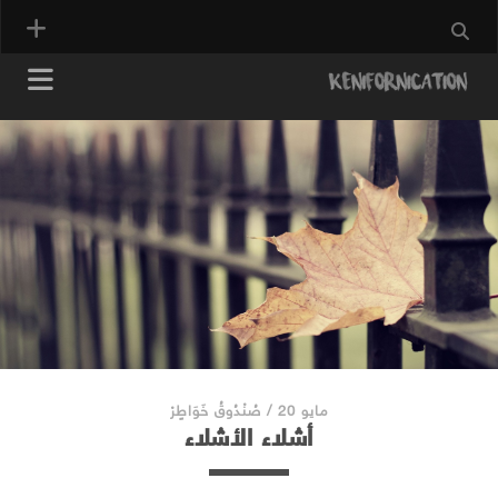
مايو 20
/
صُنْدُوقُ خَوَاطٍرْ
أشلاء الأشلاء