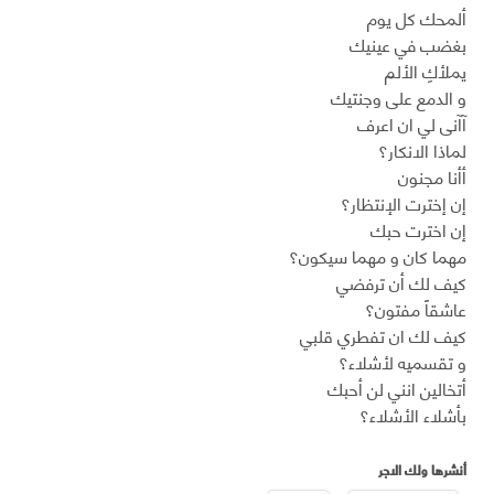
ألمحك كل يوم
بغضب في عينيك
يملأكِ الألم
و الدمع على وجنتيك
آآنى لي ان اعرف
لماذا الانكار؟
أأنا مجنون
إن إخترت الإنتظار؟
إن اخترت حبك
مهما كان و مهما سيكون؟
كيف لك أن ترفضي
عاشقاً مفتون؟
كيف لك ان تفطري قلبي
و تقسميه لأشلاء؟
أتخالين انني لن أحبك
بأشلاء الأشلاء؟
أنشرها ولك الاجر